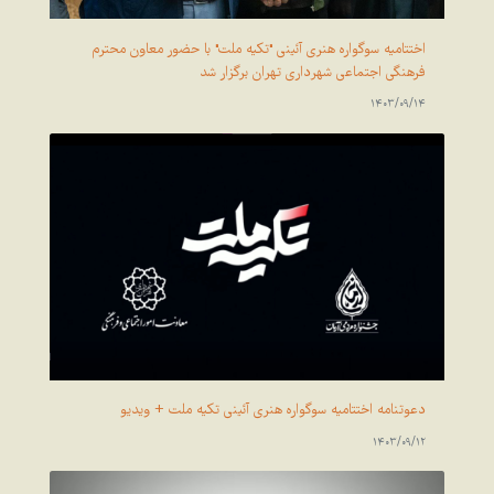
اختتامیه سوگواره هنری آئینی "تکیه ملت" با حضور معاون محترم
فرهنگی اجتماعی شهرداری تهران برگزار شد
1403/09/14
دعوتنامه اختتامیه سوگواره هنری آئینی تکیه ملت + ویدیو
1403/09/12